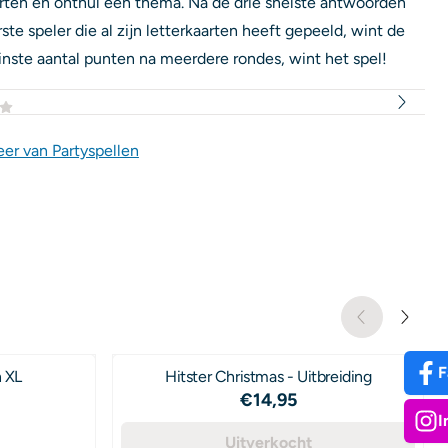
arten en onthul een thema. Na de drie snelste antwoorden
te speler die al zijn letterkaarten heeft gepeeld, wint de
nste aantal punten na meerdere rondes, wint het spel!
er van Partyspellen
F
n XL
Hitster Christmas - Uitbreiding
Prijs: 14,95
€14,95
I
,00
Uitverkocht