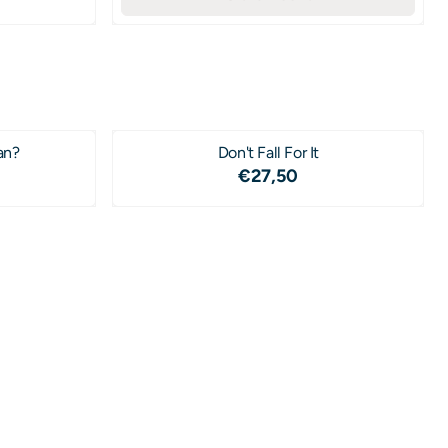
an?
Don't Fall For It
,50
Prijs: 27,50
€27,50