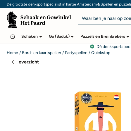
Cookievoorkeuren zijn momenteel gesloten.
♞
De grootste denksportspecialist in hartje Amsterdam
Spellen en puzzel
Zoeken
Schaken
Go (Baduk)
Puzzels en Breinbrekers
Dé denksportspeci
Home
/
Bord- en kaartspellen
/
Partyspellen
/
Quickstop
overzicht