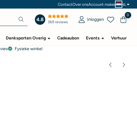
Contact
Over ons
Account maken
NL
0
4.8
Inloggen
369 reviews
Denksporten Overig
Cadeaubon
Events
Verhuur
dvies
Fysieke winkel