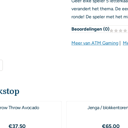
Geef elke speler 5 letterka
verandert het thema. De eers
ronde! De speler met het mi
Beoordelingen (
0
)
Meer van ATM Gaming
|
Me
kstop
row Throw Avocado
Jenga / blokkentore
Prijs: 37,50
Prijs: 65
€37,50
€65,00