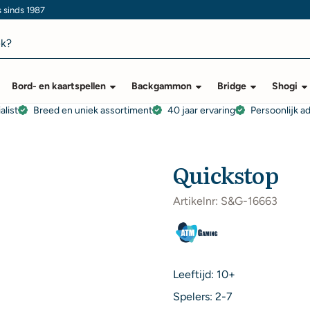
s sinds 1987
Bord- en kaartspellen
Backgammon
Bridge
Shogi
alist
Breed en uniek assortiment
40 jaar ervaring
Persoonlijk a
Quickstop
Artikelnr:
S&G-16663
Leeftijd: 10+
Spelers: 2-7