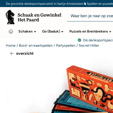
Cookievoorkeuren zijn momenteel gesloten.
♞
De grootste denksportspecialist in hartje Amsterdam
Spellen en puzzel
Zoeken
Schaken
Go (Baduk)
Puzzels en Breinbrekers
Dé denksportspeci
Home
/
Bord- en kaartspellen
/
Partyspellen
/
Secret Hitler
overzicht