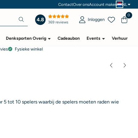
Contact
Over ons
Account maken
NL
0
4.8
Inloggen
369 reviews
Denksporten Overig
Cadeaubon
Events
Verhuur
dvies
Fysieke winkel
or 5 tot 10 spelers waarbij de spelers moeten raden wie