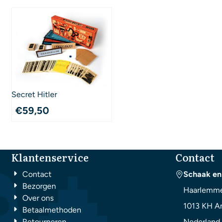
Secret Hitler
€
59,50
Klantenservice
Contact
Contact
Schaak en
Bezorgen
Haarlemme
Over ons
1013 KH
A
Betaalmethoden
Retourneren
Nederland