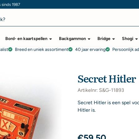
s sinds 1987
Bord- en kaartspellen
Backgammon
Bridge
Shogi
alist
Breed en uniek assortiment
40 jaar ervaring
Persoonlijk a
Secret Hitler
Artikelnr:
S&G-11893
Secret Hitler is een spel vo
Hitler is.
€
59,50