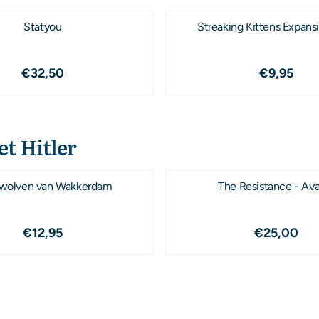
Statyou
Streaking Kittens Expans
Prijs: 32,50
Prijs: 9,
€32,50
€9,95
et Hitler
wolven van Wakkerdam
The Resistance - Av
Prijs: 12,95
Prijs: 25
€12,95
€25,00