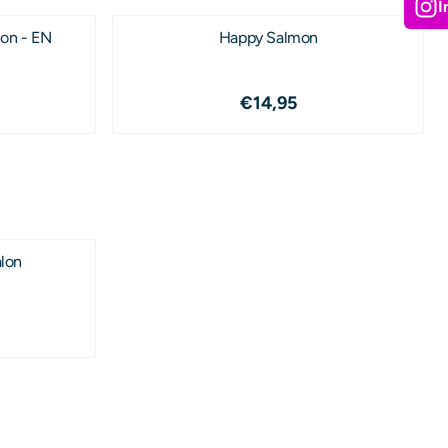
I
ion - EN
Happy Salmon
95
Prijs: 14,95
€14,95
alon
,00