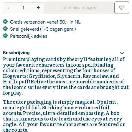
-
+
In winkelwagen
Aantal
Gratis verzenden vanaf 60,- in NL.
Snel geleverd (1-3 dagen gem.)
Persoonlijk advies
Beschrijving
Premium playing cards by theory11 featuring all of
your favourite characters in four spellbinding
colour editions, representing the four houses of
Hogwarts: Gryffindor, Slytherin, Ravenclaw, and
Hufflepuff! Relive the most memorable moments of
the iconic series every time the cards are brought out
for play.
The outer packaging is simply magical. Opulent,
ornate gold foil. Striking house-coloured foil
accents. Precise, ultra-detailed embossing. A box
that is luxurious to the touch and the eyes at every
angle. All your favourite characters are featured on
the courts.