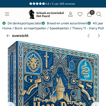
Cookievoorkeuren zijn momenteel gesloten.
4.8 / 5
van
369
reviews
0
Dé denksportspecialist
Breed en uniek assortiment
40 jaar e
Home
/
Bord- en kaartspellen
/
Speelkaarten
/
Theory 11 - Harry Pott
overzicht