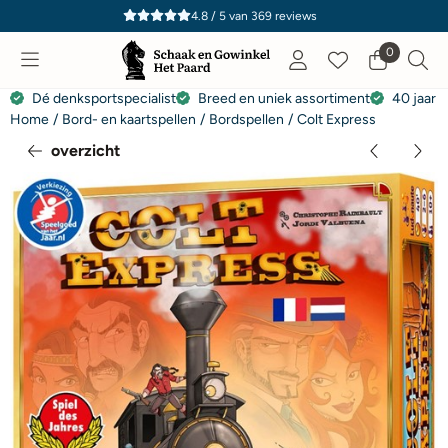
Cookievoorkeuren zijn momenteel gesloten.
4.8 / 5
van
369
reviews
0
Dé denksportspecialist
Breed en uniek assortiment
40 jaar e
Home
/
Bord- en kaartspellen
/
Bordspellen
/
Colt Express
overzicht