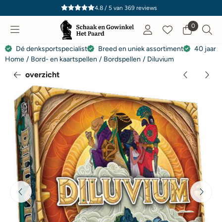
Cookievoorkeuren zijn momenteel gesloten.
4.8 / 5
van
369
reviews
0
Dé denksportspecialist
Breed en uniek assortiment
40 jaar e
Home
/
Bord- en kaartspellen
/
Bordspellen
/
Diluvium
overzicht