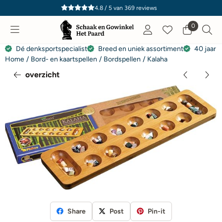
Cookievoorkeuren zijn momenteel gesloten.
4.8 / 5
van
369
reviews
0
Dé denksportspecialist
Breed en uniek assortiment
40 jaar e
Home
/
Bord- en kaartspellen
/
Bordspellen
/
Kalaha
overzicht
Share
Post
Pin-it