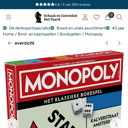
Cookievoorkeuren zijn momenteel gesloten.
4.8 / 5
van
369
reviews
0
Dé denksportspecialist
Breed en uniek assortiment
40 jaar e
Home
/
Bord- en kaartspellen
/
Bordspellen
/
Monopoly
overzicht