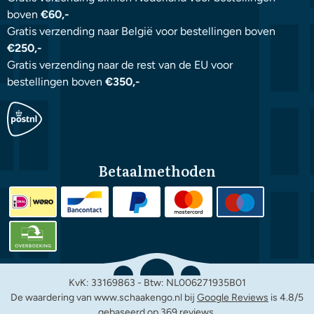
boven
€60,-
Gratis verzending naar België voor bestellingen boven
€250,-
Gratis verzending naar de rest van de EU voor
bestellingen boven
€350,-
Betaalmethoden
KvK: 33169863 - Btw: NL006271935B01
De waardering van www.schaakengo.nl bij
Google Reviews
is 4.8/5
gebaseerd op 369 reviews.