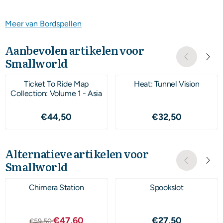
Meer van Bordspellen
Aanbevolen artikelen voor
Smallworld
Ticket To Ride Map
Heat: Tunnel Vision
Collection: Volume 1 - Asia
Prijs: 44,50
Prijs: 32,50
€44,50
€32,50
Alternatieve artikelen voor
Smallworld
Chimera Station
Spookslot
Van 59,50 voor 47,60
Prijs: 27,50
€47,60
€27,50
€59,50