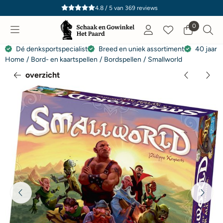
Cookievoorkeuren zijn momenteel gesloten.
4.8 / 5
van
369
reviews
0
Dé denksportspecialist
Breed en uniek assortiment
40 jaar e
Home
/
Bord- en kaartspellen
/
Bordspellen
/
Smallworld
overzicht