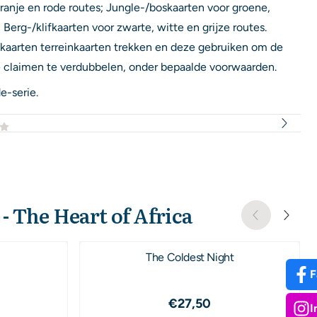
ranje en rode routes; Jungle-/boskaarten voor groene,
Berg-/klifkaarten voor zwarte, witte en grijze routes.
nkaarten terreinkaarten trekken en deze gebruiken om de
e claimen te verdubbelen, onder bepaalde voorwaarden.
e-serie.
- The Heart of Africa
The Coldest Night
F
,50
Prijs: 27,50
€27,50
I