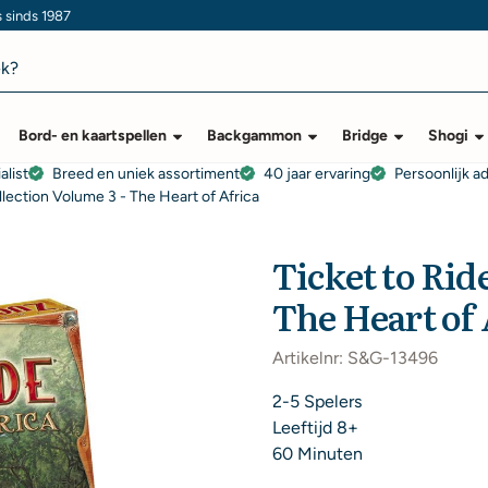
s sinds 1987
Bord- en kaartspellen
Backgammon
Bridge
Shogi
alist
Breed en uniek assortiment
40 jaar ervaring
Persoonlijk a
llection Volume 3 - The Heart of Africa
Ticket to Rid
The Heart of 
Artikelnr:
S&G-13496
2-5 Spelers
Leeftijd 8+
60 Minuten