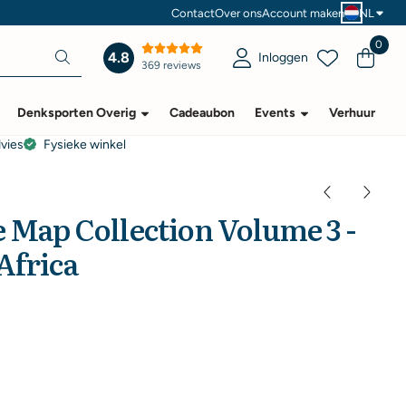
Contact
Over ons
Account maken
NL
0
4.8
Inloggen
369 reviews
Denksporten Overig
Cadeaubon
Events
Verhuur
dvies
Fysieke winkel
e Map Collection Volume 3 -
Africa