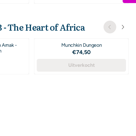
 - The Heart of Africa
 Arnak -
Munchkin Dungeon
n
Prijs: 74,50
€74,50
,50
Uitverkocht