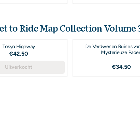
et to Ride Map Collection Volume 3
Tokyo Highway
De Verdwenen Ruïnes van
Mysterieuze Pade
Prijs: 42,50
€42,50
Prijs: 34
€34,50
Uitverkocht