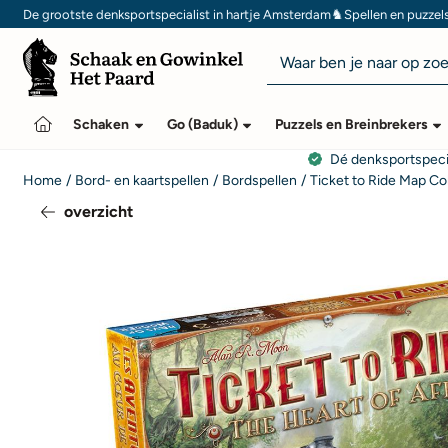
Cookievoorkeuren zijn momenteel gesloten.
♞
De grootste denksportspecialist in hartje Amsterdam
Spellen en puzzel
Zoeken
Schaken
Go (Baduk)
Puzzels en Breinbrekers
Dé denksportspeci
Home
/
Bord- en kaartspellen
/
Bordspellen
/
Ticket to Ride Map Co
overzicht