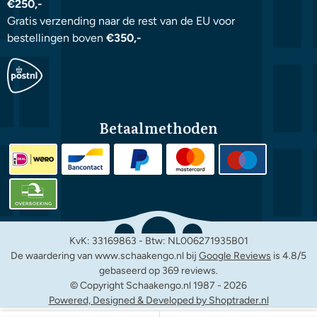
€250,-
Gratis verzending naar de rest van de EU voor
bestellingen boven
€350,-
Betaalmethoden
KvK: 33169863 - Btw: NL006271935B01
De waardering van www.schaakengo.nl bij
Google Reviews
is 4.8/5
gebaseerd op 369 reviews.
© Copyright Schaakengo.nl 1987 -
2026
Powered, Designed & Developed by Shoptrader.nl