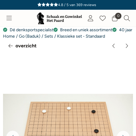
Cookievoorkeuren zijn momenteel gesloten.
4.8 / 5
van
369
reviews
0
Dé denksportspecialist
Breed en uniek assortiment
40 jaar e
Home
/
Go (Baduk)
/
Sets
/
Klassieke set - Standaard
overzicht