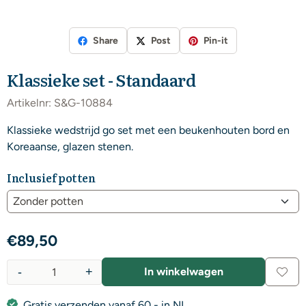
Share
Post
Pin-it
Klassieke set - Standaard
Artikelnr:
S&G-10884
Klassieke wedstrijd go set met een beukenhouten bord en
Koreaanse, glazen stenen.
Inclusief potten
€
89,50
-
+
In winkelwagen
Aantal
Gratis verzenden vanaf 60,- in NL.