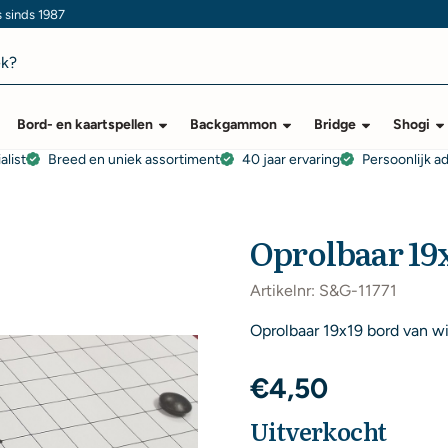
s sinds 1987
Bord- en kaartspellen
Backgammon
Bridge
Shogi
alist
Breed en uniek assortiment
40 jaar ervaring
Persoonlijk a
Oprolbaar 19x
Artikelnr:
S&G-11771
Oprolbaar 19x19 bord van wi
€
4,50
Uitverkocht