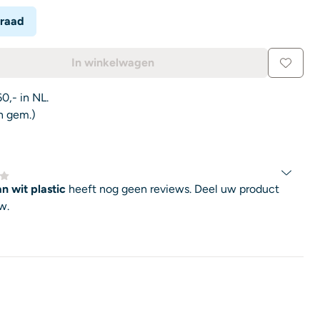
rraad
In winkelwagen
0,- in NL.
n gem.)
n wit plastic
heeft nog geen reviews. Deel uw product
w.