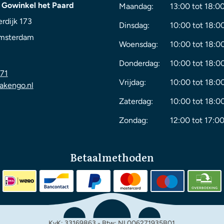
 Gowinkel het Paard
Maandag:
13:00 tot 18:0
rdijk 173
Dinsdag:
10:00 tot 18:0
msterdam
Woensdag:
10:00 tot 18:0
Donderdag:
10:00 tot 18:0
71
Vrijdag:
10:00 tot 18:0
akengo.nl
Zaterdag:
10:00 tot 18:0
Zondag:
12:00 tot 17:00
Betaalmethoden
KvK: 33169863 - Btw: NL006271935B01