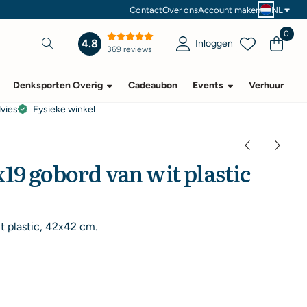
Contact
Over ons
Account maken
NL
0
4.8
Inloggen
369 reviews
Denksporten Overig
Cadeaubon
Events
Verhuur
dvies
Fysieke winkel
19 gobord van wit plastic
t plastic, 42x42 cm.