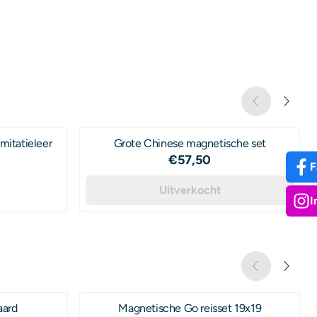
mitatieleer
Grote Chinese magnetische set
Prijs: 57,50
€57,50
F
00
Uitverkocht
I
c
aard
Magnetische Go reisset 19x19