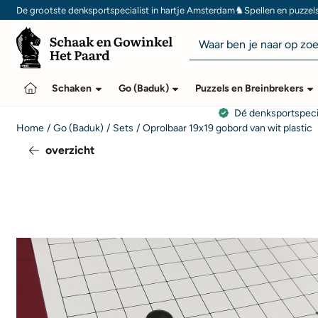
Cookievoorkeuren zijn momenteel gesloten.
♞
De grootste denksportspecialist in hartje Amsterdam
Spellen en puzzel
Zoeken
Schaken
Go (Baduk)
Puzzels en Breinbrekers
Dé denksportspeci
Home
/
Go (Baduk)
/
Sets
/
Oprolbaar 19x19 gobord van wit plastic
overzicht