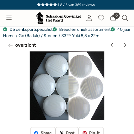
Cookievoorkeuren zijn momenteel gesloten.
4.8 / 5
van
369
reviews
0
Dé denksportspecialist
Breed en uniek assortiment
40 jaar e
Home
/
Go (Baduk)
/
Stenen
/
S32Y Yuki 8,8 x 22m
overzicht
Share
Post
Pin-it