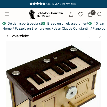
Cookievoorkeuren zijn momenteel gesloten.
4.8 / 5
van
369
reviews
0
Dé denksportspecialist
Breed en uniek assortiment
40 jaar e
Home
/
Puzzels en Breinbrekers
/
Jean Claude Constantin
/
Piano box
overzicht