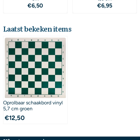
Prijs: 6,50
Prijs: 6,95
€6,50
€6,95
Laatst bekeken items
Oprolbaar schaakbord vinyl
5,7 cm groen
€
12,50