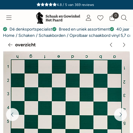
Cookievoorkeuren zijn momenteel gesloten.
4.8 / 5
van
369
reviews
0
Dé denksportspecialist
Breed en uniek assortiment
40 jaar e
Home
/
Schaken
/
Schaakborden
/
Oprolbaar schaakbord vinyl 5,7 c
overzicht