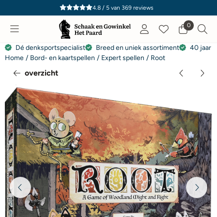
Cookievoorkeuren zijn momenteel gesloten.
4.8 / 5
van
369
reviews
0
Dé denksportspecialist
Breed en uniek assortiment
40 jaar e
Home
/
Bord- en kaartspellen
/
Expert spellen
/
Root
overzicht