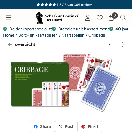
Cookievoorkeuren zijn momenteel gesloten.
4.8 / 5
van
369
reviews
0
Dé denksportspecialist
Breed en uniek assortiment
40 jaar e
Home
/
Bord- en kaartspellen
/
Kaartspellen
/
Cribbage
overzicht
Share
Post
Pin-it