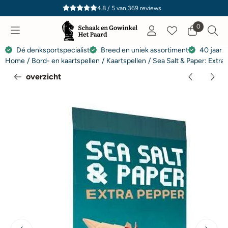
Cookievoorkeuren zijn momenteel gesloten.
4.8 / 5
van
369
reviews
0
Dé denksportspecialist
Breed en uniek assortiment
40 jaar e
Home
/
Bord- en kaartspellen
/
Kaartspellen
/
Sea Salt & Paper: Extra
overzicht