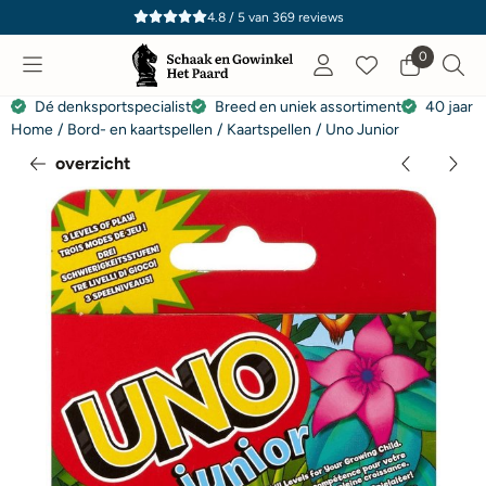
Cookievoorkeuren zijn momenteel gesloten.
4.8 / 5
van
369
reviews
0
Dé denksportspecialist
Breed en uniek assortiment
40 jaar e
Home
/
Bord- en kaartspellen
/
Kaartspellen
/
Uno Junior
overzicht