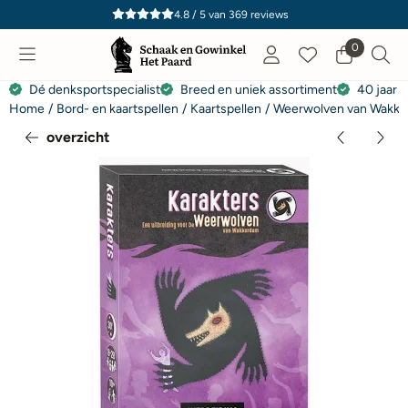
Cookievoorkeuren zijn momenteel gesloten.
4.8 / 5
van
369
reviews
0
Dé denksportspecialist
Breed en uniek assortiment
40 jaar e
Home
/
Bord- en kaartspellen
/
Kaartspellen
/
Weerwolven van Wakker
overzicht