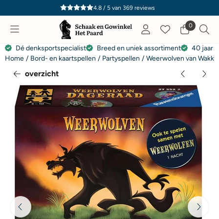
Cookievoorkeuren zijn momenteel gesloten.
4.8 / 5
van
369
reviews
0
Dé denksportspecialist
Breed en uniek assortiment
40 jaar e
Home
/
Bord- en kaartspellen
/
Partyspellen
/
Weerwolven van Wakke
overzicht