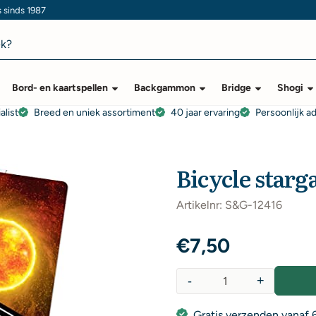
s sinds 1987
Bord- en kaartspellen
Backgammon
Bridge
Shogi
alist
Breed en uniek assortiment
40 jaar ervaring
Persoonlijk a
Bicycle starg
Artikelnr:
S&G-12416
€
7,50
-
+
Aantal
Gratis verzenden vanaf 6