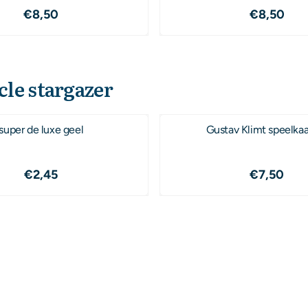
Prijs: 8,50
Prijs: 8,
€8,50
€8,50
cle stargazer
super de luxe geel
Gustav Klimt speelka
Prijs: 2,45
Prijs: 7,
€2,45
€7,50