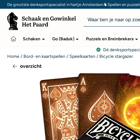
Cookievoorkeuren zijn momenteel gesloten.
♞
De grootste denksportspecialist in hartje Amsterdam
Spellen en puzzel
Zoeken
Schaken
Go (Baduk)
Puzzels en Breinbrekers
Dé denksportspeci
Home
/
Bord- en kaartspellen
/
Speelkaarten
/
Bicycle stargazer
overzicht