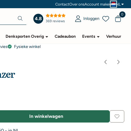
Contact
Over ons
Account maken
NL
0
4.8
Inloggen
369 reviews
Denksporten Overig
Cadeaubon
Events
Verhuur
dvies
Fysieke winkel
azer
In winkelwagen
0,- in NL.