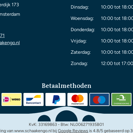
rdijk 173
Dinsdag:
10:00 tot 18:0
msterdam
Woensdag:
10:00 tot 18:0
Donderdag:
10:00 tot 18:0
71
Vrijdag:
10:00 tot 18:0
akengo.nl
Zaterdag:
10:00 tot 18:0
Zondag:
12:00 tot 17:00
Betaalmethoden
KvK: 33169863 - Btw: NL006271935B01
ing van www.schaakengo.nl bij
Google Reviews
is 4.8/5 gebaseerd op 3