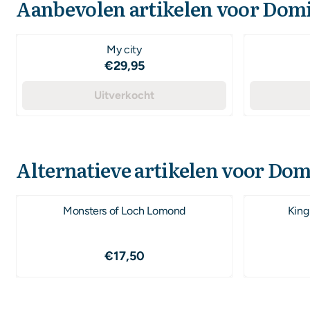
Aanbevolen artikelen voor
Domi
My city
Prijs: 29,95
€29,95
Uitverkocht
Alternatieve artikelen voor
Domi
Monsters of Loch Lomond
King
Prijs: 17,50
€17,50