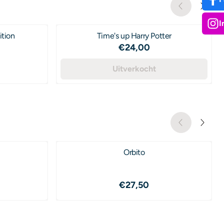
I
ition
Time's up Harry Potter
Prijs: 24,00
€24,00
,50
Uitverkocht
Orbito
,95
Prijs: 27,50
€27,50