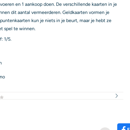
tvoeren en 1 aankoop doen. De verschillende kaarten in je
unnen dit aantal vermeerderen. Geldkaarten vormen je
 puntenkaarten kun je niets in je beurt, maar je hebt ze
et spel te winnen.
: 1/5.
n
ino
F