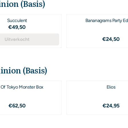
nion (Basis)
Succulent
Bananagrams Party Ed
Prijs: 49,50
€49,50
Prijs: 24
€24,50
Uitverkocht
nion (Basis)
 Of Tokyo Monster Box
Elios
Prijs: 62,50
Prijs: 24
€62,50
€24,95