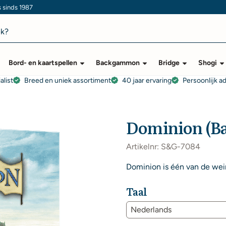
s sinds 1987
Bord- en kaartspellen
Backgammon
Bridge
Shogi
alist
Breed en uniek assortiment
40 jaar ervaring
Persoonlijk a
Dominion (Ba
Artikelnr:
S&G-7084
Dominion is één van de wein
Taal