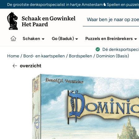
Cookievoorkeuren zijn momenteel gesloten.
♞
De grootste denksportspecialist in hartje Amsterdam
Spellen en puzzel
Zoeken
Schaken
Go (Baduk)
Puzzels en Breinbrekers
Dé denksportspeci
Home
/
Bord- en kaartspellen
/
Bordspellen
/
Dominion (Basis)
overzicht