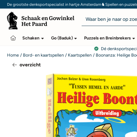
Cookievoorkeuren zijn momenteel gesloten.
♞
De grootste denksportspecialist in hartje Amsterdam
Spellen en puzzel
Zoeken
Schaken
Go (Baduk)
Puzzels en Breinbrekers
Dé denksportspeci
Home
/
Bord- en kaartspellen
/
Kaartspellen
/
Boonanza: Heilige Bo
overzicht