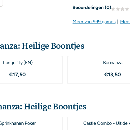
Beoordelingen (
0
)
Meer van 999 games
|
Meer
anza: Heilige Boontjes
Tranquility (EN)
Boonanza
Prijs: 17,50
Prijs: 13
€17,50
€13,50
anza: Heilige Boontjes
Sprinkhanen Poker
Castle Combo - Ui