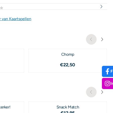
 van Kaartspellen
Chomp
,50
Prijs: 22,50
€22,50
F
I
t de kerker!
Snack Match
Prijs: 12,95