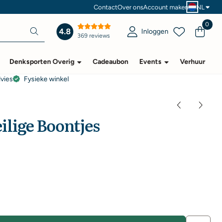
Contact
Over ons
Account maken
NL
0
4.8
Inloggen
369 reviews
Denksporten Overig
Cadeaubon
Events
Verhuur
dvies
Fysieke winkel
ilige Boontjes