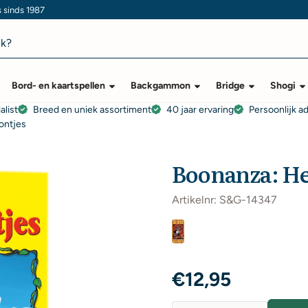
s sinds 1987
Bord- en kaartspellen
Backgammon
Bridge
Shogi
alist
Breed en uniek assortiment
40 jaar ervaring
Persoonlijk a
ontjes
Boonanza: He
Artikelnr:
S&G-14347
€
12,95