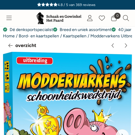
Cookievoorkeuren zijn momenteel gesloten.
4.8 / 5
van
369
reviews
0
Dé denksportspecialist
Breed en uniek assortiment
40 jaar e
Home
/
Bord- en kaartspellen
/
Kaartspellen
/
Moddervarkens Uitbrei
overzicht